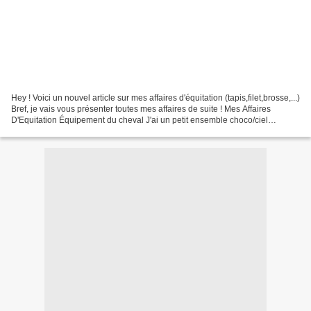
Hey ! Voici un nouvel article sur mes affaires d'équitation (tapis,filet,brosse,...)
Bref, je vais vous présenter toutes mes affaires de suite ! Mes Affaires
D'Equitation Équipement du cheval J'ai un petit ensemble choco/ciel
(tapis,guêtres). Je les ai...