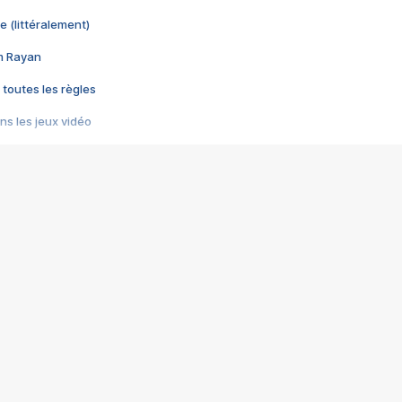
e (littéralement)
im Rayan
 toutes les règles
s les jeux vidéo
us choquant de Rockstar ? - Le scandale BULLY
e plus moche de Steam
du RÊVE tourne au CAUCHEMAR
pendant 8 heures
it… à tort
umiliés par un jeu vidéo
ire - Final Fantasy 8
ti un empire - Age of Empires