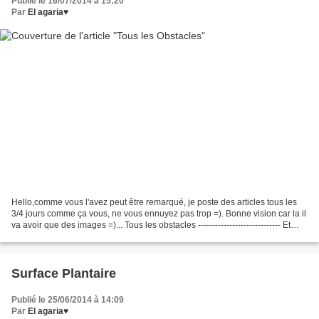
Publié le 16/07/2014 à 15:20
Par
El agaria♥
Hello,comme vous l'avez peut être remarqué, je poste des articles tous les
3/4 jours comme ça vous, ne vous ennuyez pas trop =). Bonne vision car la il
va avoir que des images =)... Tous les obstacles ----------------------------- Et
voilà j'espère que...
Surface Plantaire
Publié le 25/06/2014 à 14:09
Par
El agaria♥