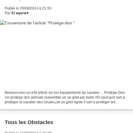
Publié le 29/08/2014 à 21:53
Par
El agaria♥
Bonjour,voici un p'tit article sur les équipements du cavalier ... Protège-Dos
Un protège-dos (dorsal) ressemble un un gilet par balle XD sauf,qu'il sert à
protéger le cavalier des chutes,cet un gilet rigide il sert à protéger les
vertèbres. Il en existe...
Tous les Obstacles