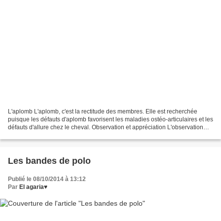
L'aplomb L'aplomb, c'est la rectitude des membres. Elle est recherchée
puisque les défauts d'aplomb favorisent les maladies ostéo-articulaires et les
défauts d'allure chez le cheval. Observation et appréciation L'observation
des aplombs doit se faire...
Les bandes de polo
Publié le 08/10/2014 à 13:12
Par
El agaria♥