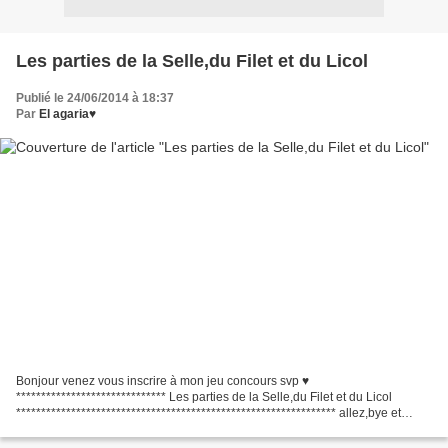
Les parties de la Selle,du Filet et du Licol
Publié le 24/06/2014 à 18:37
Par
El agaria♥
Bonjour venez vous inscrire à mon jeu concours svp ♥
****************************** Les parties de la Selle,du Filet et du Licol
**************************************************************** allez,bye et
bonne vac's à ceux qui sont en vac's =D